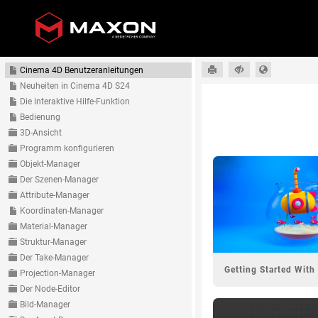
Cinema 4D Benutzeranleitungen
Skip To Main
Neuheiten in Cinema 4D S24
Content
Die interaktive Hilfe-Funktion
Bedienung
3D-Ansicht
Programm konfigurieren
Objekt-Manager
Der Szenen-Manager
Attribute-Manager
Koordinaten-Manager
Material-Manager
Struktur-Manager
Der Take-Manager
Projection-Manager
Der Node-Editor
Bild-Manager