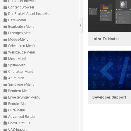
Der Asset Browser
Content Browser
Der Projekt-Asset-Inspektor
Datei-Menü
Bearbeiten-Menü
Erzeugen-Menü
Modus-Menü
Selektieren-Menü
Werkzeuge-Menü
Mesh-Menü
Spline-Menü
Charakter-Menü
Animieren
Simulieren-Menü
Rendern-Menü
Erweiterungen-Menü
Fenster-Menü
Hilfe-Menü
Advanced Render
BodyPaint 3D
CAD-Import